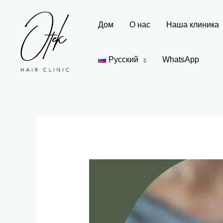
Перейти
к
Дом
О нас
Наша клиника
содержимому
Русский
WhatsApp