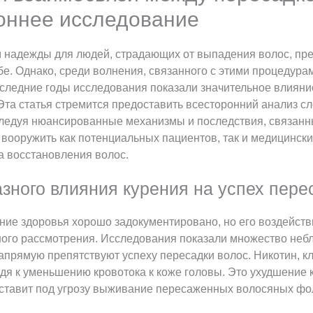
оннее исследование
м надежды для людей, страдающих от выпадения волос, пр
е. Однако, среди волнения, связанного с этими процедурами
оследние годы исследования показали значительное влияние
Эта статья стремится предоставить всесторонний анализ 
следуя нюансированные механизмы и последствия, связанн
вооружить как потенциальных пациентов, так и медицински
а восстановления волос.
ного влияния курения на успех пере
ние здоровья хорошо задокументировано, но его воздейств
ного рассмотрения. Исследования показали множество неб
прямую препятствуют успеху пересадки волос. Никотин, кл
дя к уменьшению кровотока к коже головы. Это ухудшение
 ставит под угрозу выживание пересаженных волосяных фо