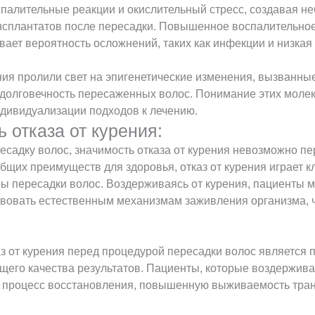
спалительные реакции и окислительный стресс, создавая н
нсплантатов после пересадки. Повышенное воспалительное
вает вероятность осложнений, таких как инфекции и низка
ния пролили свет на эпигенетические изменения, вызванные
и долговечность пересаженных волос. Понимание этих мол
ндивидуализации подходов к лечению.
 отказа от курения:
садку волос, значимость отказа от курения невозможно пе
бщих преимуществ для здоровья, отказ от курения играет 
ы пересадки волос. Воздерживаясь от курения, пациенты 
вовать естественным механизмам заживления организма, 
аз от курения перед процедурой пересадки волос является
щего качества результатов. Пациенты, которые воздерживаю
 процесс восстановления, повышенную выживаемость транс