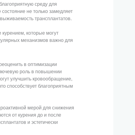
еблагоприятную среду для
 состояние не только замедляет
я выживаемость трансплантатов.
 курением, которые могут
екулярных механизмов важно для
реоценить в оптимизации
ключевую роль в повышении
могут улучшить кровообращение,
что способствует благоприятным
 проактивной мерой для снижения
тся от курения до и после
плантатов и эстетически