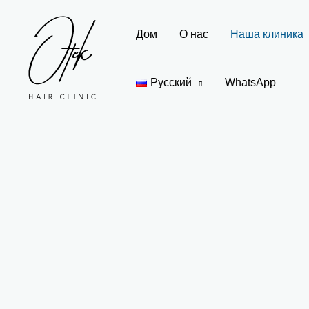
Перейти
к
Дом
О нас
Наша клиника
содержимому
Русский
WhatsApp