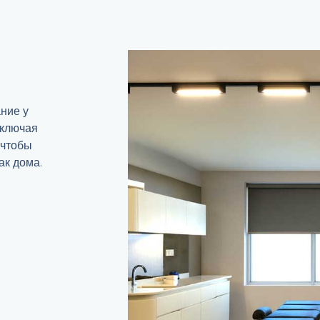
ние у
включая
 чтобы
ак дома.