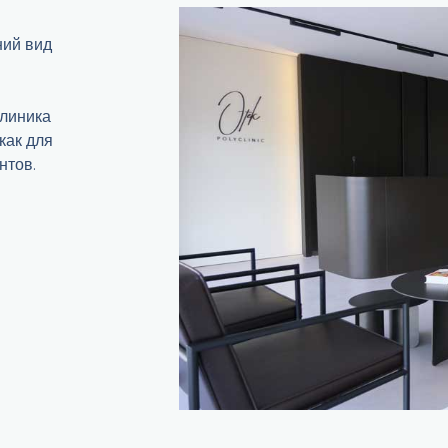
ний вид
клиника
как для
нтов.