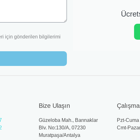
Ücret
i için gönderilen bilgilerimi
Bize Ulaşın
Çalışma 
7
Güzeloba Mah., Barınaklar
Pzt-Cuma 
2
Blv. No:130/A, 07230
Cmt-Pazar
Muratpaşa/Antalya