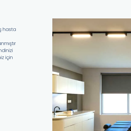
ş hasta
nmıştır
dinizi
iz için