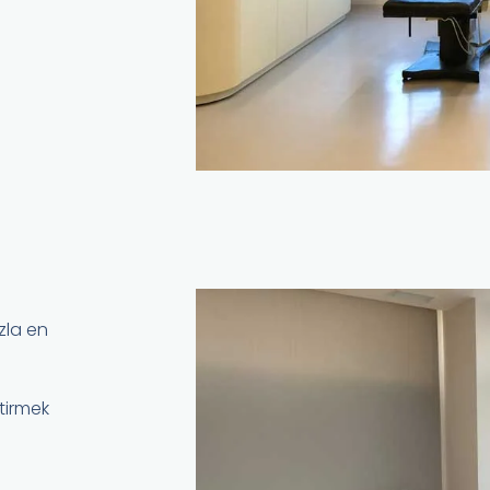
zla en
etirmek