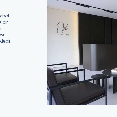
embolü
 bir
n
sı
rdedir.