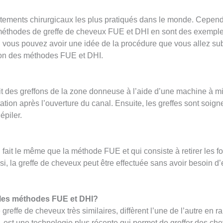
aitements chirurgicaux les plus pratiqués dans le monde. Cependa
s méthodes de greffe de cheveux FUE et DHI en sont des exemple
 vous pouvez avoir une idée de la procédure que vous allez subi
son des méthodes FUE et DHI.
 des greffons de la zone donneuse à l’aide d’une machine à mic
ation après l’ouverture du canal. Ensuite, les greffes sont soig
épiler.
fait le même que la méthode FUE et qui consiste à retirer les fol
si, la greffe de cheveux peut être effectuée sans avoir besoin d’e
e les méthodes FUE et DHI?
reffe de cheveux très similaires, diffèrent l’une de l’autre en 
e, est une technologie plus récente qui permet de greffer des ch