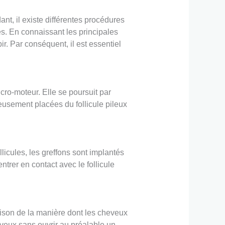
nt, il existe différentes procédures
s. En connaissant les principales
r. Par conséquent, il est essentiel
ro-moteur. Elle se poursuit par
neusement placées du follicule pileux
licules, les greffons sont implantés
ntrer en contact avec le follicule
raison de la manière dont les cheveux
eveux sans ouvrir au préalable un