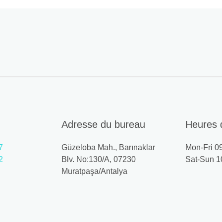
Adresse du bureau
Heures 
7
Güzeloba Mah., Barınaklar
Mon-Fri 0
2
Blv. No:130/A, 07230
Sat-Sun 1
Muratpaşa/Antalya