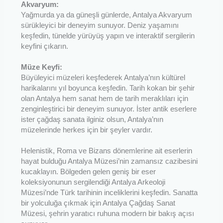
Akvaryum:
Yağmurda ya da güneşli günlerde, Antalya Akvaryum
sürükleyici bir deneyim sunuyor. Deniz yaşamını
keşfedin, tünelde yürüyüş yapın ve interaktif sergilerin
keyfini çıkarın.
Müze Keyfi:
Büyüleyici müzeleri keşfederek Antalya’nın kültürel
harikalarını yıl boyunca keşfedin. Tarih kokan bir şehir
olan Antalya hem sanat hem de tarih meraklıları için
zenginleştirici bir deneyim sunuyor. İster antik eserlere
ister çağdaş sanata ilginiz olsun, Antalya’nın
müzelerinde herkes için bir şeyler vardır.
Helenistik, Roma ve Bizans dönemlerine ait eserlerin
hayat bulduğu Antalya Müzesi’nin zamansız cazibesini
kucaklayın. Bölgeden gelen geniş bir eser
koleksiyonunun sergilendiği Antalya Arkeoloji
Müzesi’nde Türk tarihinin inceliklerini keşfedin. Sanatta
bir yolculuğa çıkmak için Antalya Çağdaş Sanat
Müzesi, şehrin yaratıcı ruhuna modern bir bakış açısı