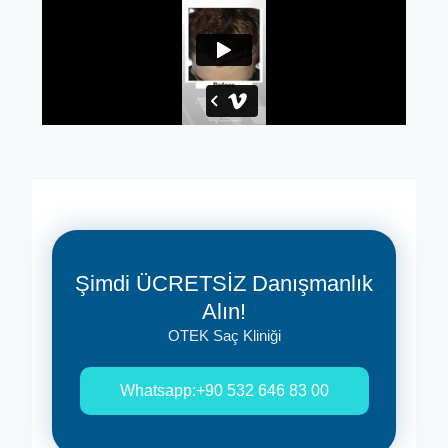
Şimdi ÜCRETSİZ Danışmanlık
Alın!
OTEK Saç Kliniği
Whatsapp:+90 532 646 83 00