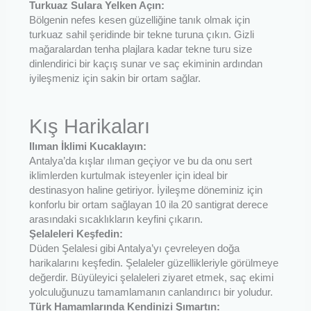
Turkuaz Sulara Yelken Açın:
Bölgenin nefes kesen güzelliğine tanık olmak için
turkuaz sahil şeridinde bir tekne turuna çıkın. Gizli
mağaralardan tenha plajlara kadar tekne turu size
dinlendirici bir kaçış sunar ve saç ekiminin ardından
iyileşmeniz için sakin bir ortam sağlar.
Kış Harikaları
Ilıman İklimi Kucaklayın:
Antalya’da kışlar ılıman geçiyor ve bu da onu sert
iklimlerden kurtulmak isteyenler için ideal bir
destinasyon haline getiriyor. İyileşme döneminiz için
konforlu bir ortam sağlayan 10 ila 20 santigrat derece
arasındaki sıcaklıkların keyfini çıkarın.
Şelaleleri Keşfedin:
Düden Şelalesi gibi Antalya’yı çevreleyen doğa
harikalarını keşfedin. Şelaleler güzellikleriyle görülmeye
değerdir. Büyüleyici şelaleleri ziyaret etmek, saç ekimi
yolculuğunuzu tamamlamanın canlandırıcı bir yoludur.
Türk Hamamlarında Kendinizi Şımartın: