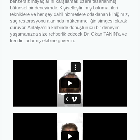
benzersiz ihtiyaçlarını karşılamak üzere tasarlanmış
bütünsel bir deneyimdir. Kişiselleştirilmiş bakıma, ileri
tekniklere ve her şey dahil hizmetlere odaklanan kliniğimiz,
saç restorasyonu alanında mükemmelliğin simgesi olarak
duruyor. Antalya’nın kalbinde dönüştürücü bir deneyim
yaşamanızda size rehberlik edecek Dr. Okan TANIN’a ve
kendini adamış ekibine güvenin.