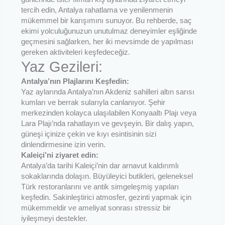
tercih edin, Antalya rahatlama ve yenilenmenin
mükemmel bir karışımını sunuyor. Bu rehberde, saç
ekimi yolculuğunuzun unutulmaz deneyimler eşliğinde
geçmesini sağlarken, her iki mevsimde de yapılması
gereken aktiviteleri keşfedeceğiz.
Yaz Gezileri:
Antalya’nın Plajlarını Keşfedin:
Yaz aylarında Antalya’nın Akdeniz sahilleri altın sarısı
kumları ve berrak sularıyla canlanıyor. Şehir
merkezinden kolayca ulaşılabilen Konyaaltı Plajı veya
Lara Plajı’nda rahatlayın ve gevşeyin. Bir dalış yapın,
güneşi içinize çekin ve kıyı esintisinin sizi
dinlendirmesine izin verin.
Kaleiçi’ni ziyaret edin:
Antalya’da tarihi Kaleiçi’nin dar arnavut kaldırımlı
sokaklarında dolaşın. Büyüleyici butikleri, geleneksel
Türk restoranlarını ve antik simgeleşmiş yapıları
keşfedin. Sakinleştirici atmosfer, gezinti yapmak için
mükemmeldir ve ameliyat sonrası stressiz bir
iyileşmeyi destekler.