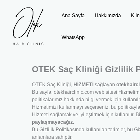
İçeriğe
atla
Ana Sayfa
Hakkımızda
Klin
WhatsApp
OTEK Saç Kliniği Gizlilik P
OTEK Saç Kliniği,
HİZMETİ
sağlayan
otekhairc
Bu sayfa, otekhairclinic.com web sitesi Hizmetimiz
politikalarımız hakkında bilgi vermek için kullanıl
Hizmetimizi kullanmayı seçerseniz, bu politikayla 
Hizmeti sağlamak ve iyileştirmek için kullanılır. B
paylaşmayacağız
.
Bu Gizlilik Politikasında kullanılan terimler, bu G
anlamlara sahiptir.