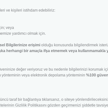
i ve kişileri istihdam edebiliriz:
çin; veya
tmemize yardımcı olmak i
çin.
sel Bilgilerinize erişimi
olduğu konusunda bilgilendirmek isteri
şka herhangi bir amaçla ifşa etmemek veya kullanmamakla 
veninize değer veriyoruz ve bu nedenle bilgilerinizi
korumak içi
etim yönteminin veya elektronik depolama yönteminin
%100 güvenl
üncü taraf bir bağlantıya tıklarsanız, o siteye yönlendirileceksini
lerinin Gizlilik Politikasını gözden geçirmenizi şiddetle tavsiye