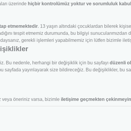
maları üzerinde
hiçbir kontrolümüz yoktur ve sorumluluk kabu
itap etmemektedir
. 13 yaşın altındaki çocuklardan bilerek kişise
ladığını tespit etmemiz durumunda, bu bilgiyi sunucularımızdan d
daysanız, gerekli işlemleri yapabilmemiz için lütfen bizimle ilet
şiklikler
iz. Bu nedenle, herhangi bir değişiklik için bu sayfayı
düzenli
o
nı bu sayfada yayınlayarak size bildireceğiz. Bu değişiklikler, b
z veya öneriniz varsa, bizimle
iletişime geçmekten çekinmeyi