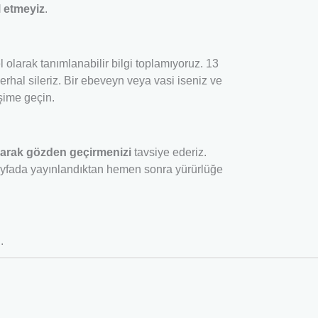
l etmeyiz
.
l olarak tanımlanabilir bilgi toplamıyoruz. 13
erhal sileriz. Bir ebeveyn veya vasi iseniz ve
işime geçin.
larak gözden geçirmenizi
tavsiye ederiz.
u sayfada yayınlandıktan hemen sonra yürürlüğe
n
.