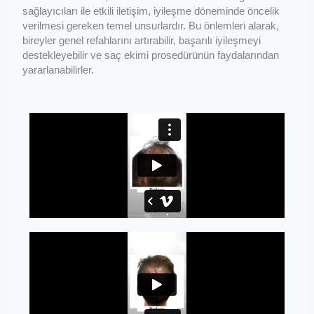
sağlayıcıları ile etkili iletişim, iyileşme döneminde öncelik
verilmesi gereken temel unsurlardır. Bu önlemleri alarak,
bireyler genel refahlarını artırabilir, başarılı iyileşmeyi
destekleyebilir ve saç ekimi prosedürünün faydalarından
yararlanabilirler.