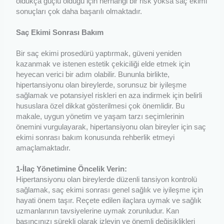
oldukça güçlü olduğu için herhangi bir risk yoksa saç ekimi
sonuçları çok daha başarılı olmaktadır.
Saç Ekimi Sonrası Bakım
Bir saç ekimi prosedürü yaptırmak, güveni yeniden
kazanmak ve istenen estetik çekiciliği elde etmek için
heyecan verici bir adım olabilir. Bununla birlikte,
hipertansiyonu olan bireylerde, sorunsuz bir iyileşme
sağlamak ve potansiyel riskleri en aza indirmek için belirli
hususlara özel dikkat gösterilmesi çok önemlidir. Bu
makale, uygun yönetim ve yaşam tarzı seçimlerinin
önemini vurgulayarak, hipertansiyonu olan bireyler için saç
ekimi sonrası bakım konusunda rehberlik etmeyi
amaçlamaktadır.
1-İlaç Yönetimine Öncelik Verin:
Hipertansiyonu olan bireylerde düzenli tansiyon kontrolü
sağlamak, saç ekimi sonrası genel sağlık ve iyileşme için
hayati önem taşır. Reçete edilen ilaçlara uymak ve sağlık
uzmanlarının tavsiyelerine uymak zorunludur. Kan
basıncınızı sürekli olarak izleyin ve önemli değişiklikleri