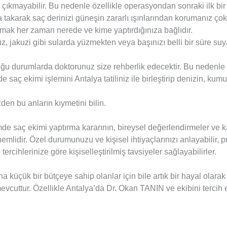
ıkmayabilir. Bu nedenle özellikle operasyondan sonraki ilk bir
 takarak saç derinizi güneşin zararlı ışınlarından korumanız çok
mak her zaman nerede ve kime yaptırdığınıza bağlıdır.
 jakuzi gibi sularda yüzmekten veya başınızı belli bir süre suya
u durumlarda doktorunuz size rehberlik edecektir. Bu nedenle t
e saç ekimi işlemini Antalya tatiliniz ile birleştirip denizin, ku
en bu anların kıymetini bilin.
e saç ekimi yaptırma kararının, bireysel değerlendirmeler ve kal
nemlidir. Özel durumunuzu ve kişisel ihtiyaçlarınızı anlayabilir
tercihlerinize göre kişiselleştirilmiş tavsiyeler sağlayabilirler.
 küçük bir bütçeye sahip olanlar için bile artık bir hayal olara
mevcuttur. Özellikle Antalya’da Dr. Okan TANIN ve ekibini terci