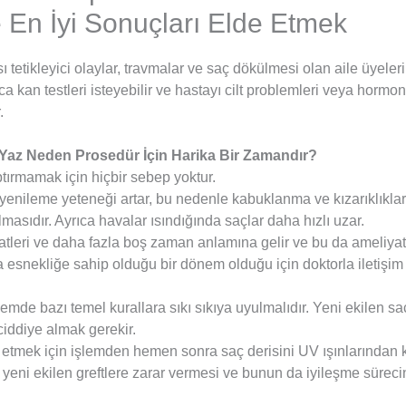
 En İyi Sonuçları Elde Etmek
sı tetikleyici olaylar, travmalar ve saç dökülmesi olan aile üyeleri
ca kan testleri isteyebilir ve hastayı cilt problemleri veya hormo
.
 Yaz Neden Prosedür İçin Harika Bir Zamandır?
tırmamak için hiçbir sebep yoktur.
 yenileme yeteneği artar, bu nedenle kabuklanma ve kızarıklıkl
masıdır. Ayrıca havalar ısındığında saçlar daha hızlı uzar.
leri ve daha fazla boş zaman anlamına gelir ve bu da ameliyat so
esnekliğe sahip olduğu bir dönem olduğu için doktorla iletişim da
mde bazı temel kurallara sıkı sıkıya uyulmalıdır. Yeni ekilen sa
iddiye almak gerekir.
e etmek için işlemden hemen sonra saç derisini UV ışınlarından
eni ekilen greftlere zarar vermesi ve bunun da iyileşme süreci