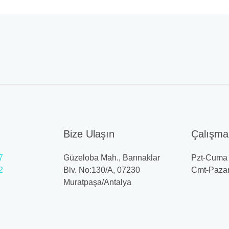
Bize Ulaşın
Çalışma 
7
Güzeloba Mah., Barınaklar
Pzt-Cuma 
2
Blv. No:130/A, 07230
Cmt-Pazar
Muratpaşa/Antalya