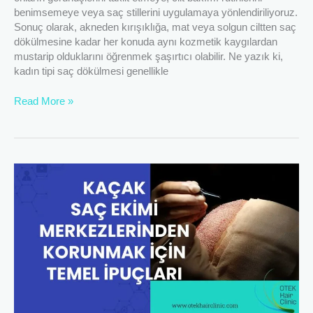
benimsemeye veya saç stillerini uygulamaya yönlendiriliyoruz.
Sonuç olarak, akneden kırışıklığa, mat veya solgun ciltten saç
dökülmesine kadar her konuda aynı kozmetik kaygılardan
mustarip olduklarını öğrenmek şaşırtıcı olabilir. Ne yazık ki,
kadın tipi saç dökülmesi genellikle
Read More »
Kaçak
Saç
Ekimi
Merkezlerinden
Korunmak
İçin
Temel
İpuçları