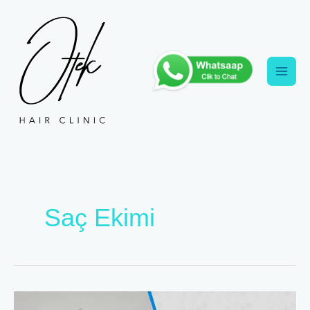
İçeriğe
atla
Saç Ekimi
Elon