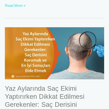
Read More »
Yaz
Aylarında
Saç
Ekimi
Yaptırırken
Dikkat
Edilmesi
Gerekenler:
Saç
Derisini
Korumak
ve
Yaz Aylarında Saç Ekimi
En
Yaptırırken Dikkat Edilmesi
İyi
Sonuçları
Gerekenler: Saç Derisini
Elde